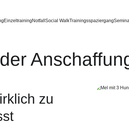
ng
Einzeltraining
Notfall
Social Walk
Trainingsspaziergang
Semina
 der Anschaffun
rklich zu 
st